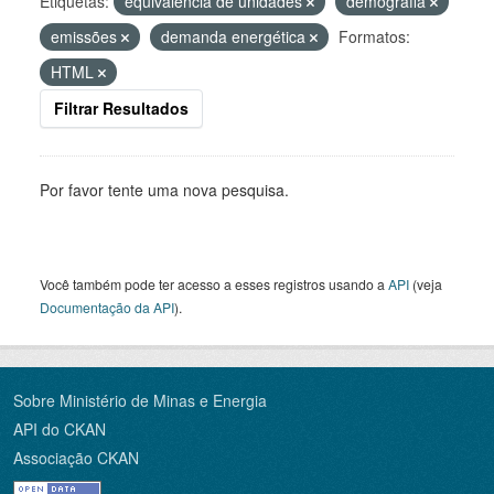
Etiquetas:
equivalência de unidades
demografia
emissões
demanda energética
Formatos:
HTML
Filtrar Resultados
Por favor tente uma nova pesquisa.
Você também pode ter acesso a esses registros usando a
API
(veja
Documentação da API
).
Sobre Ministério de Minas e Energia
API do CKAN
Associação CKAN