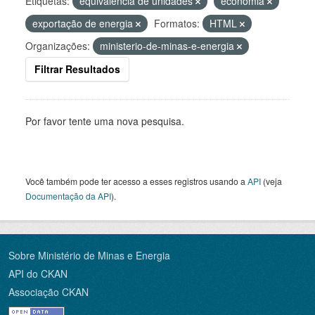
Etiquetas:
equivalência de unidades
economia
exportação de energia
Formatos:
HTML
Organizações:
ministerio-de-minas-e-energia
Filtrar Resultados
Por favor tente uma nova pesquisa.
Você também pode ter acesso a esses registros usando a
API
(veja
Documentação da API
).
Sobre Ministério de Minas e Energia
API do CKAN
Associação CKAN