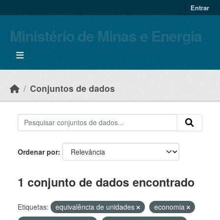
Skip to main content
Entrar
Ministério de Minas e Energia
Conjuntos de dados
Ordenar por
1 conjunto de dados encontrado
Etiquetas:
equivalência de unidades
economia