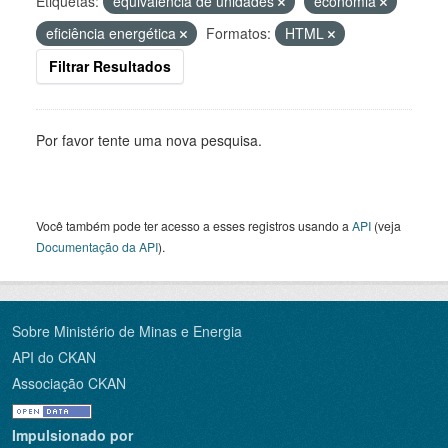
Etiquetas:
equivalência de unidades
economia
eficiência energética
Formatos:
HTML
Filtrar Resultados
Por favor tente uma nova pesquisa.
Você também pode ter acesso a esses registros usando a
API
(veja
Documentação da API
).
Sobre Ministério de Minas e Energia
API do CKAN
Associação CKAN
Impulsionado por