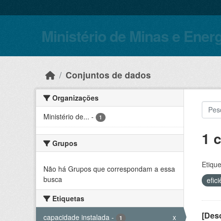
Skip to main content
Ministério de Minas e Ener
Conjuntos de dados
Organizações
Ministério de...
-
1
1 
Grupos
Etique
Não há Grupos que correspondam a essa
busca
efic
Etiquetas
[Desc
capacidade instalada
-
x
1