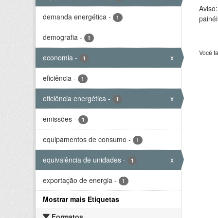
Aviso
demanda energética
-
1
painéi
demografia
-
1
Você t
economia
-
x
1
eficiência
-
1
eficiência energética
-
x
1
emissões
-
1
equipamentos de consumo
-
1
equivalência de unidades
-
x
1
exportação de energia
-
1
Mostrar mais Etiquetas
Formatos