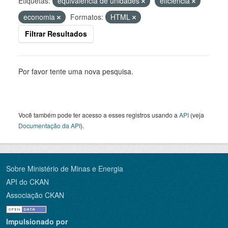
Etiquetas:
equivalência de unidades
eficiência
economia
Formatos:
HTML
Filtrar Resultados
Por favor tente uma nova pesquisa.
Você também pode ter acesso a esses registros usando a
API
(veja
Documentação da API
).
Sobre Ministério de Minas e Energia
API do CKAN
Associação CKAN
Impulsionado por