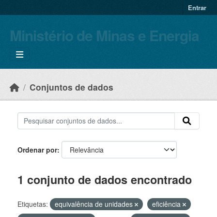
Skip to main content
Entrar
Ministério de Minas e Energia
Conjuntos de dados
Ordenar por
1 conjunto de dados encontrado
Etiquetas:
equivalência de unidades
eficiência