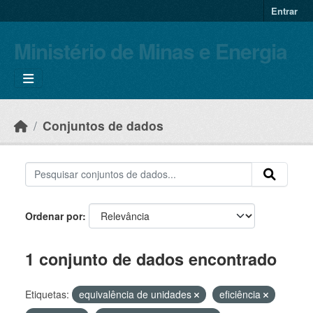
Skip to main content
Entrar
Ministério de Minas e Energia
Conjuntos de dados
Ordenar por
1 conjunto de dados encontrado
Etiquetas:
equivalência de unidades
eficiência