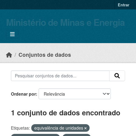
Skip to main content
Entrar
Ministério de Minas e Energia
Conjuntos de dados
Ordenar por
1 conjunto de dados encontrado
Etiquetas:
equivalência de unidades