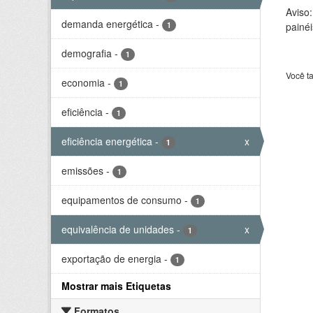
Aviso
demanda energética
-
1
painéi
demografia
-
1
Você t
economia
-
1
eficiência
-
1
eficiência energética
-
x
1
emissões
-
1
equipamentos de consumo
-
1
equivalência de unidades
-
x
1
exportação de energia
-
1
Mostrar mais Etiquetas
Formatos