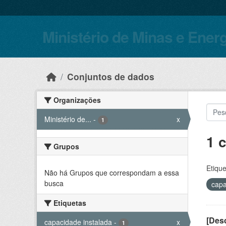
Skip to main content
Ministério de Minas e Ener
Conjuntos de dados
Organizações
Ministério de...
-
x
1
1 
Grupos
Etique
Não há Grupos que correspondam a essa
busca
capa
Etiquetas
[Desc
capacidade instalada
-
x
1