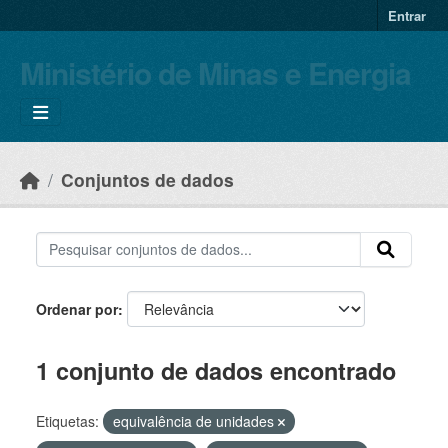
Skip to main content
Entrar
Ministério de Minas e Energia
Conjuntos de dados
Ordenar por
1 conjunto de dados encontrado
Etiquetas:
equivalência de unidades