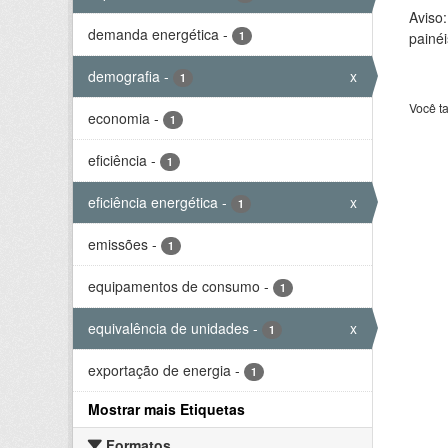
Aviso
demanda energética
-
1
painéi
demografia
-
x
1
Você t
economia
-
1
eficiência
-
1
eficiência energética
-
x
1
emissões
-
1
equipamentos de consumo
-
1
equivalência de unidades
-
x
1
exportação de energia
-
1
Mostrar mais Etiquetas
Formatos