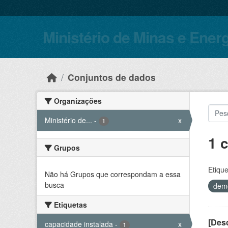
Skip to main content
Ministério de Minas e Ener
Conjuntos de dados
Organizações
Ministério de...
-
x
1
1 
Grupos
Etique
Não há Grupos que correspondam a essa
busca
dem
Etiquetas
[Desc
capacidade instalada
-
x
1