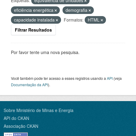
Etiquetas:
equivalência de unidades
eficiência energética
demografia
capacidade instalada
Formatos:
HTML
Filtrar Resultados
Por favor tente uma nova pesquisa.
Você também pode ter acesso a esses registros usando a
API
(veja
Documentação da API
).
Sobre Ministério de Minas e Energia
API do CKAN
Associação CKAN