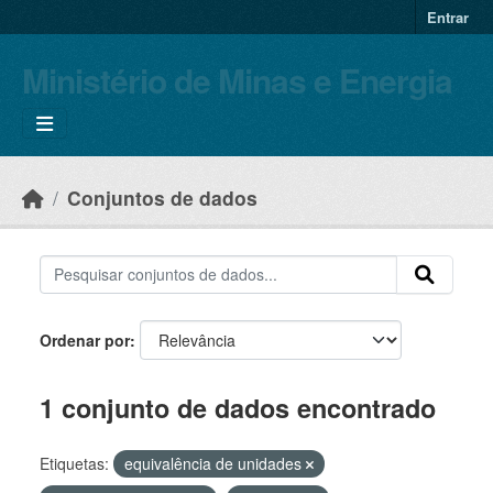
Skip to main content
Entrar
Ministério de Minas e Energia
Conjuntos de dados
Ordenar por
1 conjunto de dados encontrado
Etiquetas:
equivalência de unidades