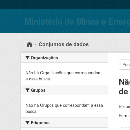
Skip to main content
Ministério de Minas e Ener
Conjuntos de dados
Organizações
Não há Organizações que correspondam
Nã
a essa busca
de
Grupos
Não há Grupos que correspondam a essa
Etique
busca
Forma
Etiquetas