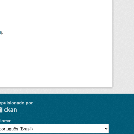
I
).
mpulsionado por
dioma