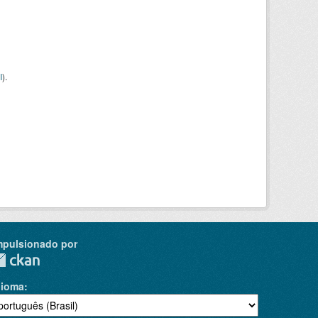
I
).
mpulsionado por
dioma