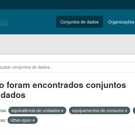
gia
Conjuntos de dados
Organizações
o foram encontrados conjuntos
 dados
tas:
equivalência de unidades
equipamentos de consumo
ças:
other-open