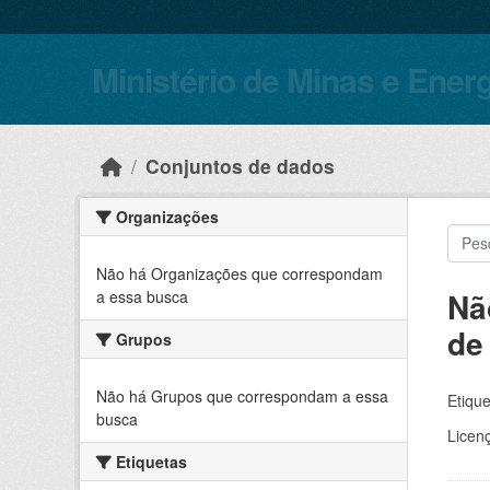
Skip to main content
Ministério de Minas e Ener
Conjuntos de dados
Organizações
Não há Organizações que correspondam
Nã
a essa busca
de
Grupos
Não há Grupos que correspondam a essa
Etique
busca
Licen
Etiquetas