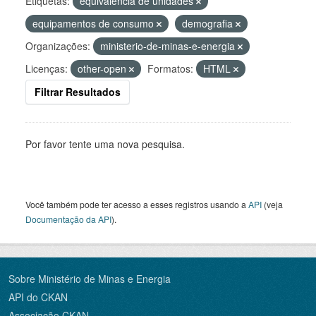
Etiquetas:
equivalência de unidades
equipamentos de consumo
demografia
Organizações:
ministerio-de-minas-e-energia
Licenças:
other-open
Formatos:
HTML
Filtrar Resultados
Por favor tente uma nova pesquisa.
Você também pode ter acesso a esses registros usando a
API
(veja
Documentação da API
).
Sobre Ministério de Minas e Energia
API do CKAN
Associação CKAN