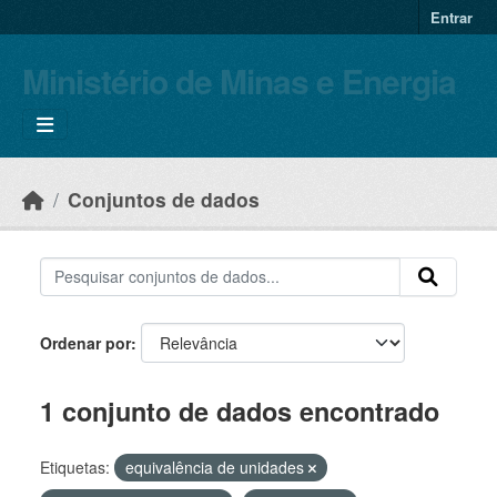
Skip to main content
Entrar
Ministério de Minas e Energia
Conjuntos de dados
Ordenar por
1 conjunto de dados encontrado
Etiquetas:
equivalência de unidades