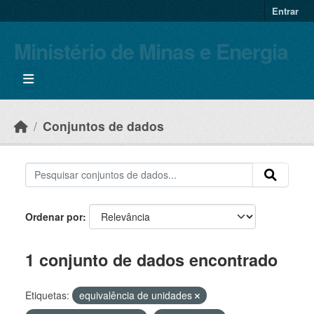
Skip to main content
Entrar
Ministério de Minas e Energia
Conjuntos de dados
Ordenar por
1 conjunto de dados encontrado
Etiquetas:
equivalência de unidades