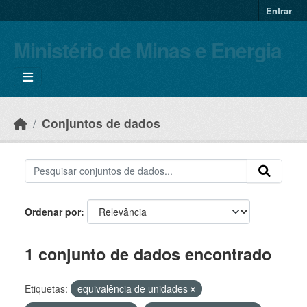
Skip to main content
Entrar
Ministério de Minas e Energia
Conjuntos de dados
Ordenar por
1 conjunto de dados encontrado
Etiquetas:
equivalência de unidades