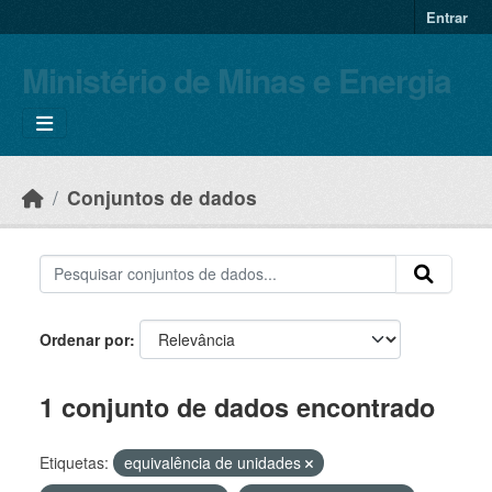
Skip to main content
Entrar
Ministério de Minas e Energia
Conjuntos de dados
Ordenar por
1 conjunto de dados encontrado
Etiquetas:
equivalência de unidades