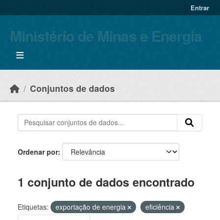
Skip to main content
Entrar
Ministério de Minas e Energia
Conjuntos de dados
Ordenar por
1 conjunto de dados encontrado
Etiquetas:
exportação de energia
eficiência