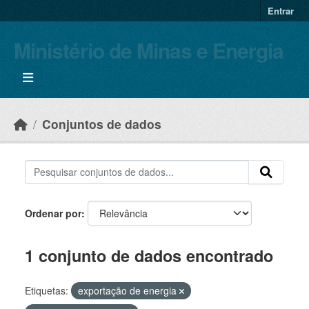
Skip to main content
Entrar
Ministério de Minas e Energia
Conjuntos de dados
Ordenar por
1 conjunto de dados encontrado
Etiquetas:
exportação de energia