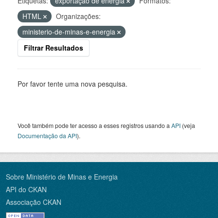
Etiquetas:
exportação de energia
Formatos:
HTML
Organizações:
ministerio-de-minas-e-energia
Filtrar Resultados
Por favor tente uma nova pesquisa.
Você também pode ter acesso a esses registros usando a
API
(veja
Documentação da API
).
Sobre Ministério de Minas e Energia
API do CKAN
Associação CKAN