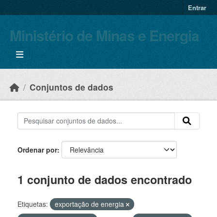
Skip to main content
Entrar
Ministério de Minas e Energia
Conjuntos de dados
Ordenar por
1 conjunto de dados encontrado
Etiquetas:
exportação de energia