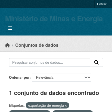
Skip to main content
Entrar
Ministério de Minas e Energia
Conjuntos de dados
Ordenar por
1 conjunto de dados encontrado
Etiquetas:
exportação de energia