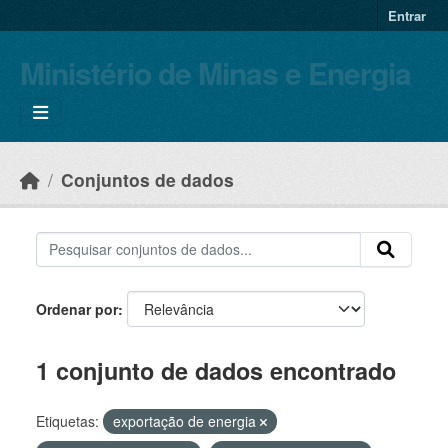
Skip to main content
Entrar
Ministério de Minas e Energia
Conjuntos de dados
Ordenar por
1 conjunto de dados encontrado
Etiquetas:
exportação de energia