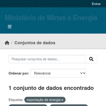
Skip to main content
Entrar
Ministério de Minas e Energia
Conjuntos de dados
Ordenar por
1 conjunto de dados encontrado
Etiquetas:
exportação de energia