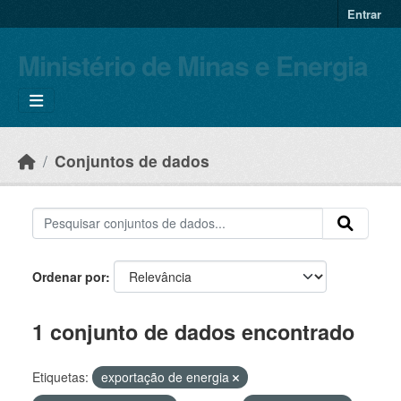
Skip to main content
Entrar
Ministério de Minas e Energia
Conjuntos de dados
Ordenar por
1 conjunto de dados encontrado
Etiquetas:
exportação de energia