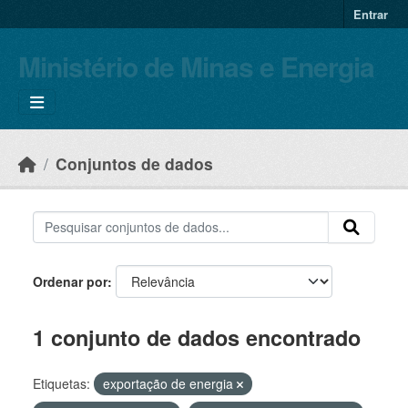
Skip to main content
Entrar
Ministério de Minas e Energia
Conjuntos de dados
Ordenar por
1 conjunto de dados encontrado
Etiquetas:
exportação de energia