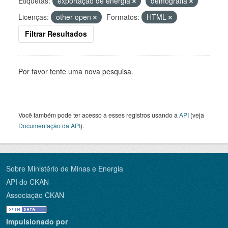
Etiquetas:
exportação de energia
demografia
Licenças:
other-open
Formatos:
HTML
Filtrar Resultados
Por favor tente uma nova pesquisa.
Você também pode ter acesso a esses registros usando a
API
(veja
Documentação da API
).
Sobre Ministério de Minas e Energia
API do CKAN
Associação CKAN
Impulsionado por