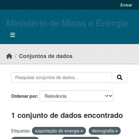
Skip to main content
Entrar
Ministério de Minas e Energia
Conjuntos de dados
Ordenar por
1 conjunto de dados encontrado
Etiquetas:
exportação de energia
demografia