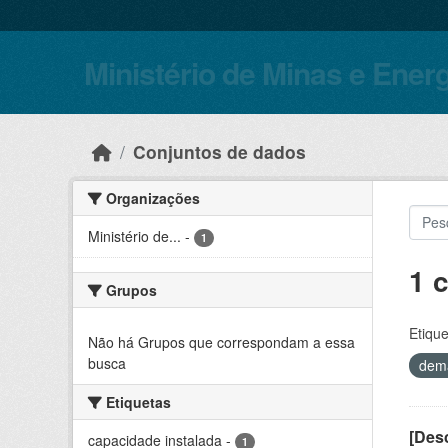
Skip to main content
Ministério de Minas e Ener
Conjuntos de dados
Organizações
Ministério de...
-
1
1 
Grupos
Etique
Não há Grupos que correspondam a essa
busca
dem
Etiquetas
[Desc
capacidade instalada
-
1