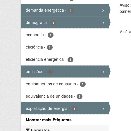
Aviso
demanda energética
-
x
1
painéi
demografia
-
x
1
Você t
economia
-
1
eficiência
-
1
eficiência energética
-
1
emissões
-
x
1
equipamentos de consumo
-
1
equivalência de unidades
-
1
exportação de energia
-
x
1
Mostrar mais Etiquetas
Formatos