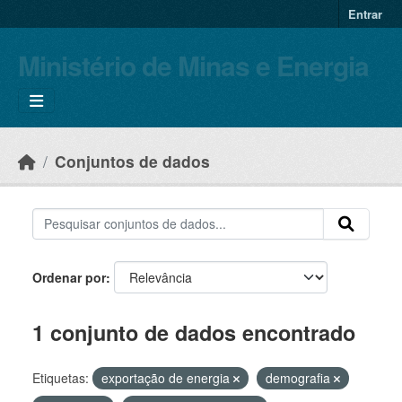
Skip to main content
Entrar
Ministério de Minas e Energia
Conjuntos de dados
Ordenar por
1 conjunto de dados encontrado
Etiquetas:
exportação de energia
demografia