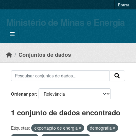
Skip to main content
Entrar
Ministério de Minas e Energia
Conjuntos de dados
Ordenar por
1 conjunto de dados encontrado
Etiquetas:
exportação de energia
demografia