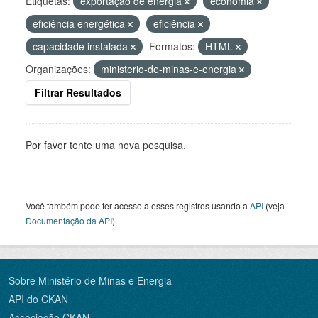
Etiquetas:
exportação de energia
economia
eficiência energética
eficiência
capacidade instalada
Formatos:
HTML
Organizações:
ministerio-de-minas-e-energia
Filtrar Resultados
Por favor tente uma nova pesquisa.
Você também pode ter acesso a esses registros usando a
API
(veja
Documentação da API
).
Sobre Ministério de Minas e Energia
API do CKAN
Associação CKAN