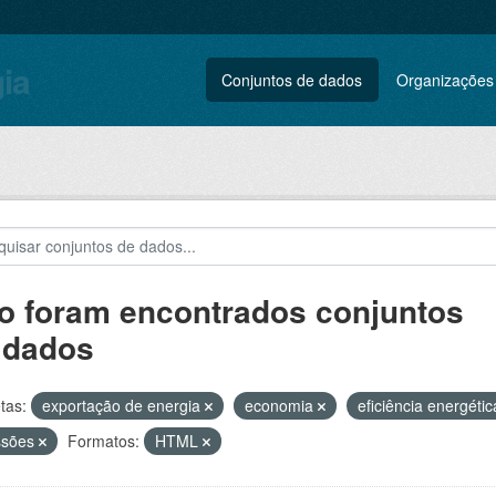
gia
Conjuntos de dados
Organizações
o foram encontrados conjuntos
 dados
tas:
exportação de energia
economia
eficiência energéti
ssões
Formatos:
HTML