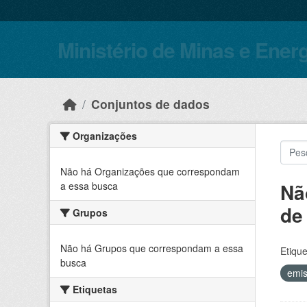
Skip to main content
Ministério de Minas e Ener
Conjuntos de dados
Organizações
Não há Organizações que correspondam
Nã
a essa busca
de
Grupos
Não há Grupos que correspondam a essa
Etique
busca
emi
Etiquetas