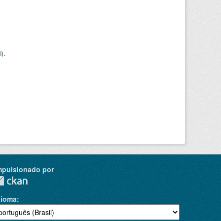
I
).
mpulsionado por
dioma