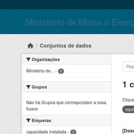
Skip to main content
Ministério de Minas e Ener
Conjuntos de dados
Organizações
Ministério de...
-
1
1 
Grupos
Etique
Não há Grupos que correspondam a essa
busca
equi
Etiquetas
[Desc
capacidade instalada
-
1