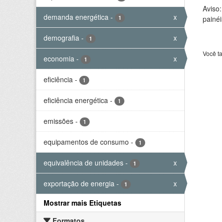
Aviso
demanda energética
-
x
1
painéi
demografia
-
x
1
Você t
economia
-
x
1
eficiência
-
1
eficiência energética
-
1
emissões
-
1
equipamentos de consumo
-
1
equivalência de unidades
-
x
1
exportação de energia
-
x
1
Mostrar mais Etiquetas
Formatos