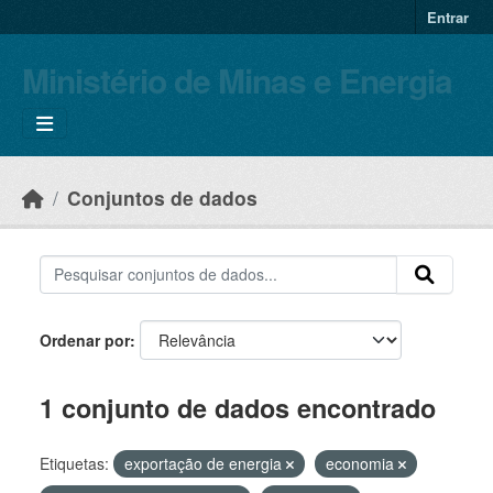
Skip to main content
Entrar
Ministério de Minas e Energia
Conjuntos de dados
Ordenar por
1 conjunto de dados encontrado
Etiquetas:
exportação de energia
economia