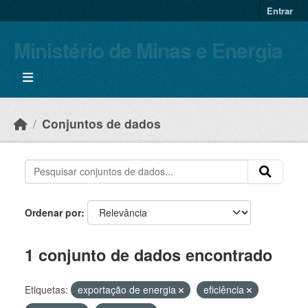
Skip to main content
Entrar
Ministério de Minas e Energia
Conjuntos de dados
Ordenar por
1 conjunto de dados encontrado
Etiquetas:
exportação de energia
eficiência