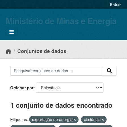
Skip to main content
Entrar
Ministério de Minas e Energia
Conjuntos de dados
Ordenar por
1 conjunto de dados encontrado
Etiquetas:
exportação de energia
eficiência