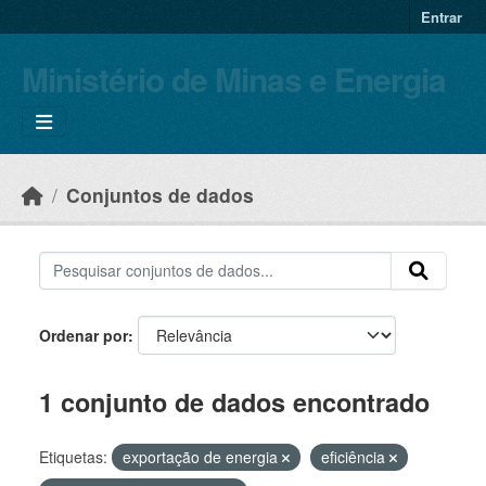
Skip to main content
Entrar
Ministério de Minas e Energia
Conjuntos de dados
Ordenar por
1 conjunto de dados encontrado
Etiquetas:
exportação de energia
eficiência