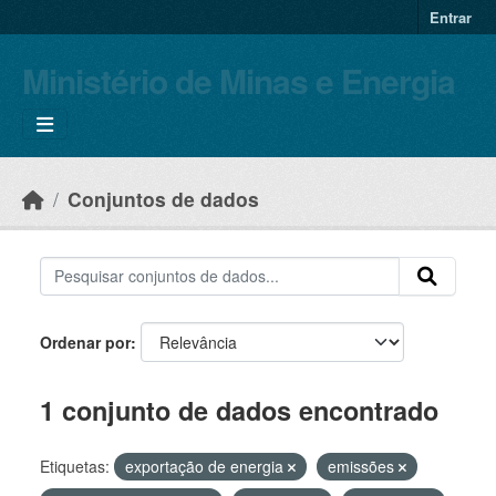
Skip to main content
Entrar
Ministério de Minas e Energia
Conjuntos de dados
Ordenar por
1 conjunto de dados encontrado
Etiquetas:
exportação de energia
emissões