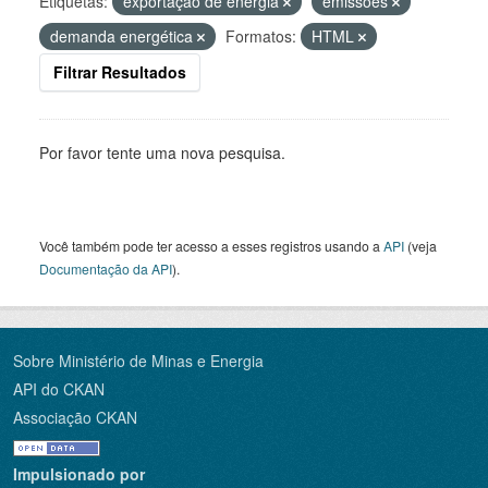
Etiquetas:
exportação de energia
emissões
demanda energética
Formatos:
HTML
Filtrar Resultados
Por favor tente uma nova pesquisa.
Você também pode ter acesso a esses registros usando a
API
(veja
Documentação da API
).
Sobre Ministério de Minas e Energia
API do CKAN
Associação CKAN
Impulsionado por