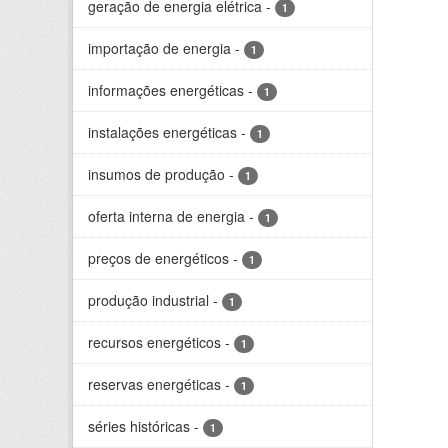
geração de energia elétrica
-
1
importação de energia
-
1
informações energéticas
-
1
instalações energéticas
-
1
insumos de produção
-
1
oferta interna de energia
-
1
preços de energéticos
-
1
produção industrial
-
1
recursos energéticos
-
1
reservas energéticas
-
1
séries históricas
-
1