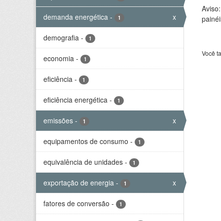
Aviso
demanda energética
-
x
1
painéi
demografia
-
1
Você t
economia
-
1
eficiência
-
1
eficiência energética
-
1
emissões
-
x
1
equipamentos de consumo
-
1
equivalência de unidades
-
1
exportação de energia
-
x
1
fatores de conversão
-
1