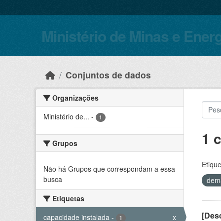
Skip to main content
Ministério de Minas e Ener
Conjuntos de dados
Organizações
Ministério de...
-
1
1 
Grupos
Etique
Não há Grupos que correspondam a essa
busca
dem
Etiquetas
[Desc
capacidade instalada
-
x
1