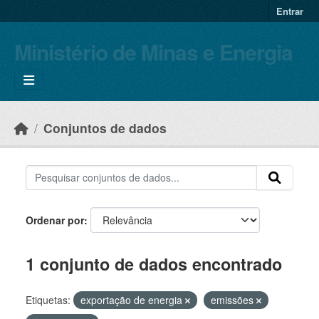
Skip to main content
Entrar
Ministério de Minas e Energia
Conjuntos de dados
Ordenar por
1 conjunto de dados encontrado
Etiquetas:
exportação de energia
emissões