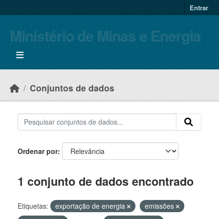
Skip to main content
Entrar
Ministério de Minas e Energia
Conjuntos de dados
Ordenar por
1 conjunto de dados encontrado
Etiquetas:
exportação de energia
emissões