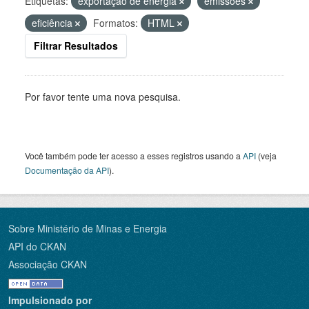
Etiquetas:
exportação de energia
emissões
eficiência
Formatos:
HTML
Filtrar Resultados
Por favor tente uma nova pesquisa.
Você também pode ter acesso a esses registros usando a
API
(veja
Documentação da API
).
Sobre Ministério de Minas e Energia
API do CKAN
Associação CKAN
Impulsionado por