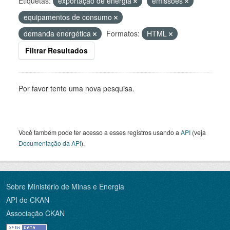
Etiquetas:
exportação de energia
emissões
equipamentos de consumo
demanda energética
Formatos:
HTML
Filtrar Resultados
Por favor tente uma nova pesquisa.
Você também pode ter acesso a esses registros usando a
API
(veja
Documentação da API
).
Sobre Ministério de Minas e Energia
API do CKAN
Associação CKAN