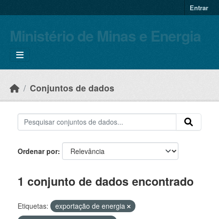
Skip to main content
Entrar
Ministério de Minas e Energia
Conjuntos de dados
Ordenar por
1 conjunto de dados encontrado
Etiquetas:
exportação de energia